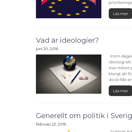
prioritering
Läs mer
Vad är ideologier?
juni 20, 2016
Inom dagens
ideologi ett 
mer mitten p
klurigt att 
dock från en
Läs mer
Generellt om politik i Sveri
februari 22, 2016
Sverige är k