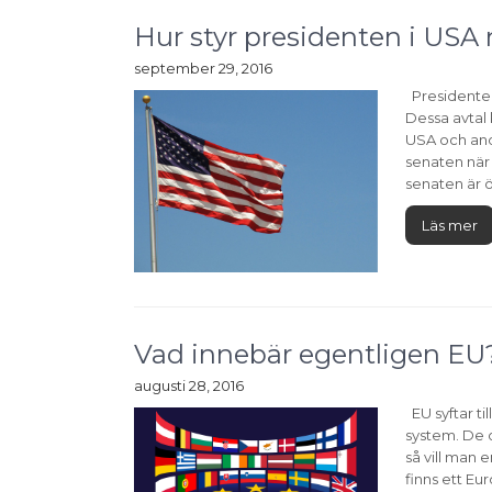
Hur styr presidenten i USA 
september 29, 2016
Presidenten
Dessa avtal
USA och and
senaten när 
senaten är ö
Läs mer
Vad innebär egentligen EU
augusti 28, 2016
EU syftar til
system. De 
så vill man
finns ett Eu