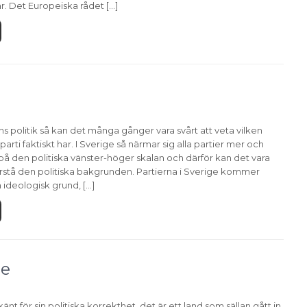
ar. Det Europeiska rådet […]
 politik så kan det många gånger vara svårt att veta vilken
parti faktiskt har. I Sverige så närmar sig alla partier mer och
å den politiska vänster-höger skalan och därför kan det vara
förstå den politiska bakgrunden. Partierna i Sverige kommer
 ideologisk grund, […]
ge
änt för sin politiska korrekthet, det är ett land som sällan gått in