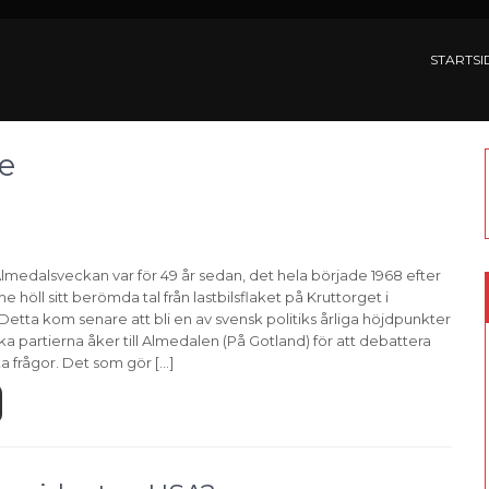
STARTSI
ge
lmedalsveckan var för 49 år sedan, det hela började 1968 efter
e höll sitt berömda tal från lastbilsflaket på Kruttorget i
etta kom senare att bli en av svensk politiks årliga höjdpunkter
a partierna åker till Almedalen (På Gotland) för att debattera
ska frågor. Det som gör […]