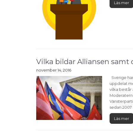
Läs mer
Vilka bildar Alliansen sam
november 14, 2016
Sverige har 
uppdelat mel
vilka består
Moderaterna.
Vänsterparti
sedan 2007 a
Läs mer