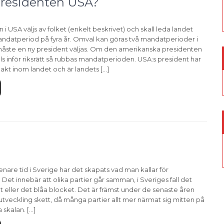
presidenten USA?
i USA väljs av folket (enkelt beskrivet) och skall leda landet
ndatperiod på fyra år. Omval kan göras två mandatperioder i
måste en ny president väljas. Om den amerikanska presidenten
älls inför riksrätt så rubbas mandatperioden. USA:s president har
kt inom landet och är landets […]
are tid i Sverige har det skapats vad man kallar för
. Det innebär att olika partier går samman, i Sveriges fall det
 eller det blåa blocket. Det är främst under de senaste åren
tveckling skett, då många partier allt mer närmat sig mitten på
 skalan. […]