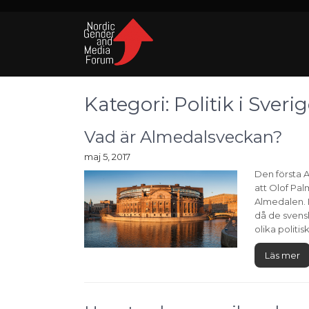
Kategori:
Politik i Sveri
Vad är Almedalsveckan?
maj 5, 2017
Den första A
att Olof Palm
Almedalen. D
då de svensk
olika politi
Läs mer