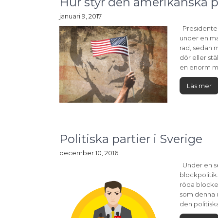
Hur styr den amerikanska 
januari 9, 2017
Presidenten 
under en ma
rad, sedan 
dör eller st
en enorm ma
Läs mer
Politiska partier i Sverige
december 10, 2016
Under en sen
blockpolitik
röda blocket
som denna u
den politiska