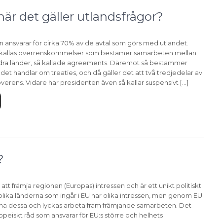
när det gäller utlandsfrågor?
 ansvarar för cirka 70% av de avtal som görs med utlandet.
 kallas överrenskommelser som bestämer samarbeten mellan
ra länder, så kallade agreements. Däremot så bestämmer
det handlar om treaties, och då gäller det att två tredjedelar av
verens. Vidare har presidenten även så kallar suspensivt […]
?
l att främja regionen (Europas) intressen och är ett unikt politiskt
olika länderna som ingår i EU har olika intressen, men genom EU
 ena dessa och lyckas arbeta fram främjande samarbeten. Det
ropeiskt råd som ansvarar för EU:s större och helhets