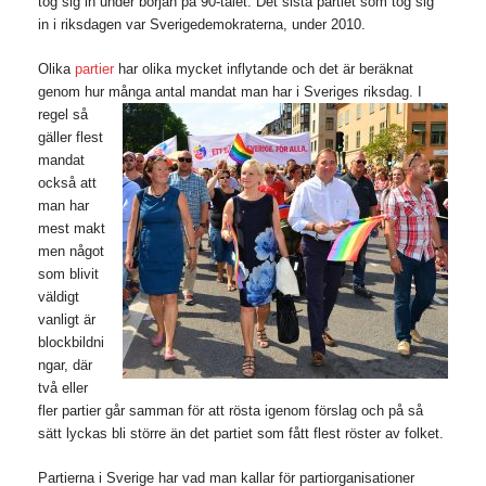
tog sig in under början på 90-talet. Det sista partiet som tog sig
in i riksdagen var Sverigedemokraterna, under 2010.
Olika
partier
har olika mycket inflytande och det är beräknat
genom hur många antal mandat ma
n har i Sveriges riksdag. I
regel så
gäller flest
mandat
också att
man har
mest makt
men något
som blivit
väldigt
vanligt är
blockbildni
ngar, där
två eller
fler partier går samman för att rösta igenom förslag och på så
sätt lyckas bli större än det partiet som fått flest röster av folket.
Partierna i Sverige har vad man kallar för partiorganisationer