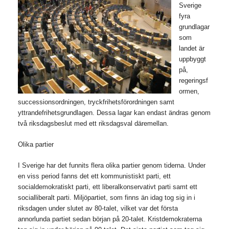
Sverige
fyra
grundlagar
som
landet är
uppbyggt
på,
regeringsf
ormen,
successionsordningen, tryckfrihetsförordningen samt
yttrandefrihetsgrundlagen. Dessa lagar kan endast ändras genom
två riksdagsbeslut med ett riksdagsval däremellan.
Olika partier
I Sverige har det funnits flera olika partier genom tiderna. Under
en viss period fanns det ett kommunistiskt parti, ett
socialdemokratiskt parti, ett liberalkonservativt parti samt ett
socialliberalt parti. Miljöpartiet, som finns än idag tog sig in i
riksdagen under slutet av 80-talet, vilket var det första
annorlunda partiet sedan början på 20-talet. Kristdemokraterna