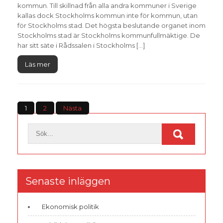
kommun. Till skillnad från alla andra kommuner i Sverige
kallas dock Stockholms kommun inte för kommun, utan
för Stockholms stad. Det högsta beslutande organet inom
Stockholms stad är Stockholms kommunfullmäktige. De
har sitt säte i Rådssalen i Stockholms […]
Läs mer
Sidnumrering
1
2
Nästa
för
inlägg
Senaste inläggen
Ekonomisk politik